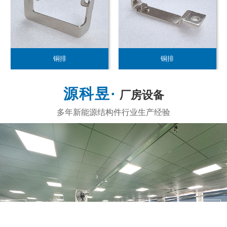
铜排
铜排
厂房设备