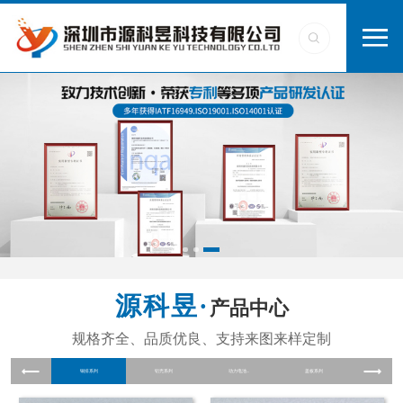
产品中心
铜排系列
铝壳系列
动力电池...
盖板系列
铝排系列