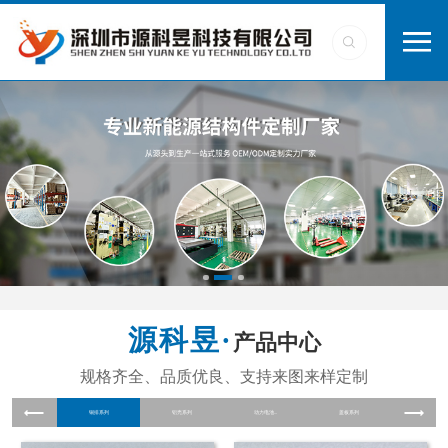
产品中心
铜排系列
铝壳系列
动力电池...
盖板系列
铝排系列